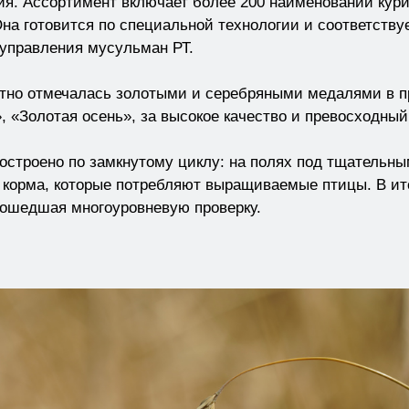
ия. Ассортимент включает более 200 наименований кур
на готовится по специальной технологии и соответству
 управления мусульман РТ.
тно отмечалась золотыми и серебряными медалями в п
 «Золотая осень», за высокое качество и превосходный
построено по замкнутому циклу: на полях под тщательн
 корма, которые потребляют выращиваемые птицы. В ито
прошедшая многоуровневую проверку.