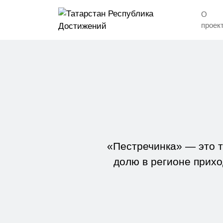
О
проек
«Пестречинка» — это т
долю в регионе прих