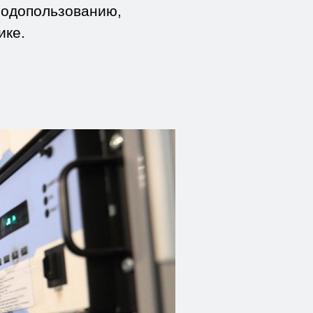
родопользованию,
ике.