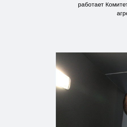
работает Комите
агр