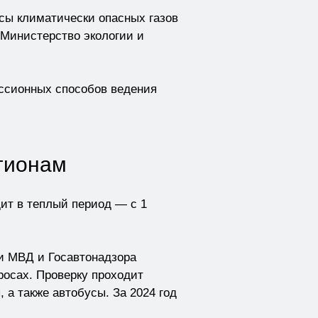
сы климатически опасных газов
 Министерство экологии и
иссионных способов ведения
егионам
дит в теплый период — с 1
и МВД и Госавтонадзора
росах. Проверку проходит
а также автобусы. За 2024 год