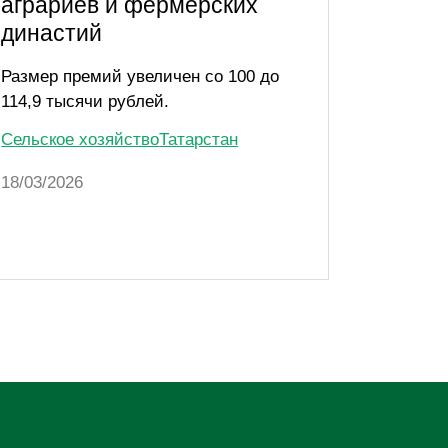
аграриев и фермерских
лучши
династий
Республ
финанси
Размер премий увеличен со 100 до
запуска
114,9 тысячи рублей.
включая
Сельское хозяйство
Татарстан
Сельско
18/03/2026
19/11/20