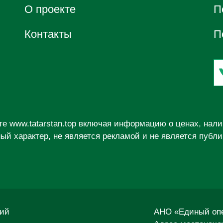
О проектe
П
Контакты
П
йте
www.tatarstan.top
включая информацию о ценах, налич
й характер, не является рекламой и не является публ
ний
АНО «Единый опе