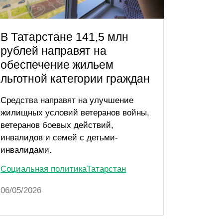
В Татарстане 141,5 млн
В Тат
рублей направят на
увели
обеспечение жильем
рожде
льготной категории граждан
тыс. 
Средства направят на улучшение
Проект 
жилищных условий ветеранов войны,
кратное
ветеранов боевых действий,
выплаты
инвалидов и семей с детьми-
пособия
инвалидами.
Социаль
Социальная политика
Татарстан
06/05/20
06/05/2026