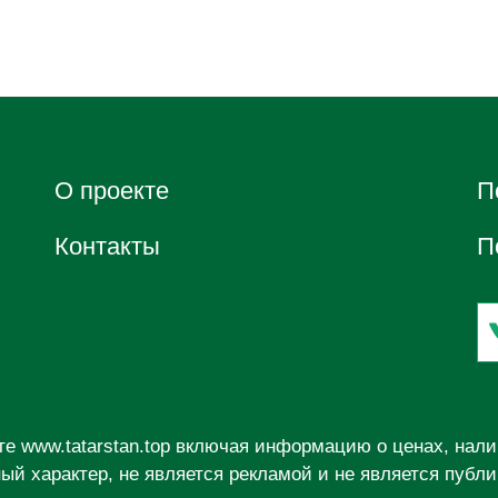
О проектe
П
Контакты
П
йте
www.tatarstan.top
включая информацию о ценах, налич
й характер, не является рекламой и не является публ