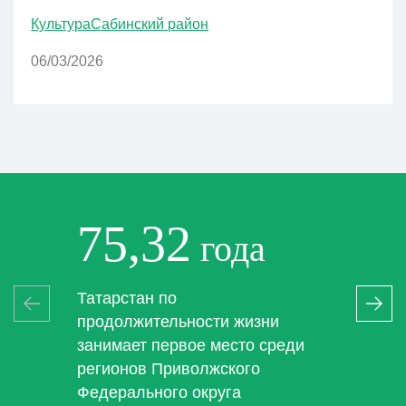
Культура
Сабинский район
06/03/2026
75,32
1
года
че
Татарстан по
продолжительности жизни
Тако
занимает первое место среди
соци
регионов Приволжского
Респ
Федерального округа