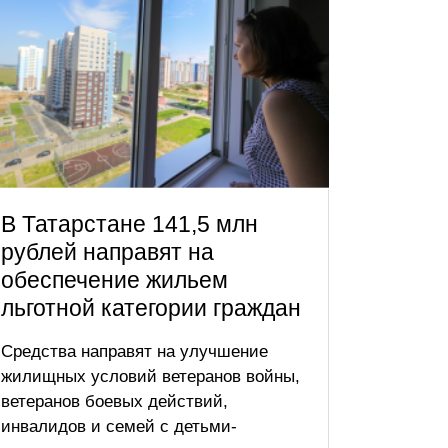
В Татарстане 141,5 млн
В Тат
рублей направят на
увели
обеспечение жильем
рожде
льготной категории граждан
тыс. 
Средства направят на улучшение
Проект 
жилищных условий ветеранов войны,
кратное
ветеранов боевых действий,
выплаты
инвалидов и семей с детьми-
пособия