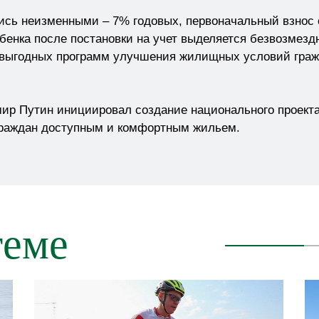
ь неизменными – 7% годовых, первоначальный взнос от
ебенка после постановки на учет выделяется безвозмезд
 выгодных программ улучшения жилищных условий гражд
 Путин инициировал создание национального проекта 
 граждан доступным и комфортным жильем.
теме