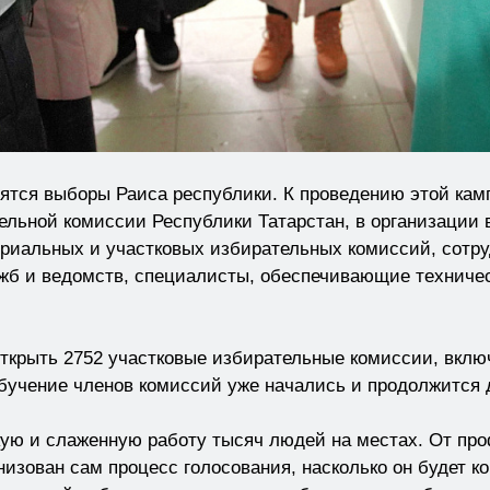
тоятся выборы Раиса республики. К проведению этой ка
льной комиссии Республики Татарстан, в организации 
ториальных и участковых избирательных комиссий, сотр
жб и ведомств, специалисты, обеспечивающие техничес
ткрыть 2752 участковые избирательные комиссии, включ
бучение членов комиссий уже начались и продолжится 
ую и слаженную работу тысяч людей на местах. От пр
ганизован сам процесс голосования, насколько он буде