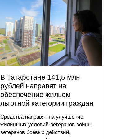
В Татарстане 141,5 млн
В Тат
рублей направят на
увели
обеспечение жильем
рожде
льготной категории граждан
тыс. 
Средства направят на улучшение
Проект 
жилищных условий ветеранов войны,
кратное
ветеранов боевых действий,
выплаты