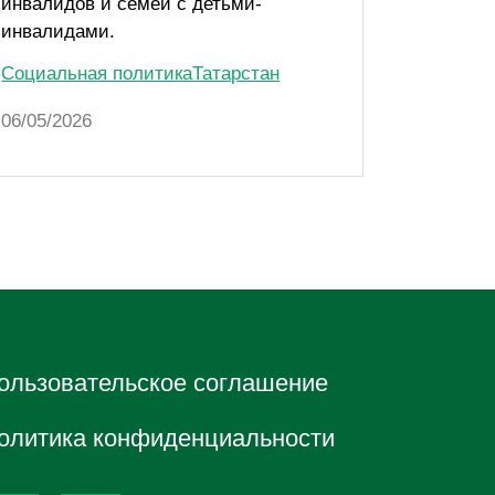
инвалидов и семей с детьми-
пособия
инвалидами.
Социаль
Социальная политика
Татарстан
06/05/20
06/05/2026
ользовательское соглашение
олитика конфиденциальности