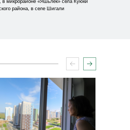
, в микрорайоне «Яшьлек» села Куюки
кого района, в селе Шигали