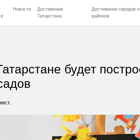
Новости
Достижения
Достижения городов и
тe
Татарстана
районов
 Татарстане будет постр
 садов
мест.