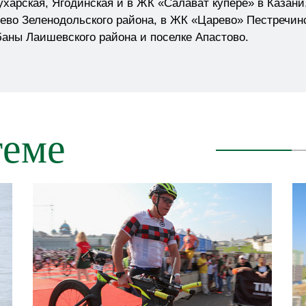
рская, Ягодинская и в ЖК «Салават купере» в Казани
ьево Зеленодольского района, в ЖК «Царево» Пестречинс
баны Лаишевского района и поселке Апастово.
теме