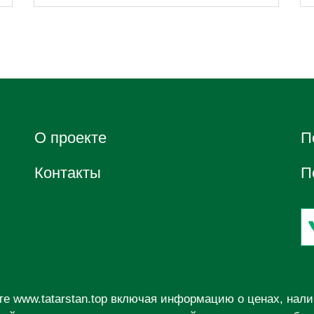
О проектe
П
Контакты
П
йте
www.tatarstan.top
включая информацию о ценах, налич