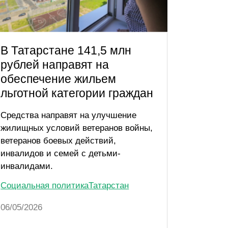
В Татарстане 141,5 млн
В Тат
рублей направят на
увели
обеспечение жильем
рожде
льготной категории граждан
тыс. 
Средства направят на улучшение
Проект 
жилищных условий ветеранов войны,
кратное
ветеранов боевых действий,
выплаты
инвалидов и семей с детьми-
пособия
инвалидами.
Социаль
Социальная политика
Татарстан
06/05/20
06/05/2026