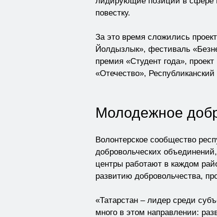
лидирующие позиции в сфере м
повестку.
За это время сложились проек
Йолдызлык», фестиваль «Безне
премия «Студент года», проек
«Отечество», Республиканский 
Молодежное добр
Волонтерское сообщество респу
добровольческих объединений,
центры работают в каждом рай
развитию добровольчества, пр
«Татарстан – лидер среди субъ
много в этом направлении: ра