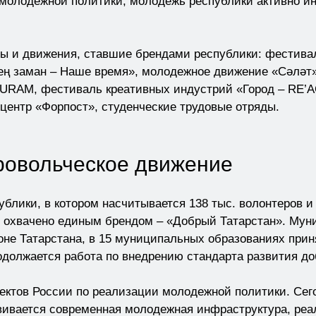
олодежной политики, молодежь республики активно ин
ты и движения, ставшие брендами республики: фестив
ң заман – Наше время», молодежное движение «Сәләт»
т URAM, фестиваль креативных индустрий «Город – RE
центр «Форпост», студенческие трудовые отряды.
овольческое движение
блики, в котором насчитывается 138 тыс. волонтеров и 
 охвачено единым брендом – «Добрый Татарстан». Мун
оне Татарстана, в 15 муниципальных образованиях при
одолжается работа по внедрению стандарта развития до
ектов России по реализации молодежной политики. Сег
звивается современная молодежная инфраструктура, ре