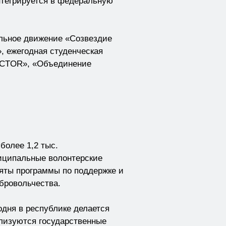
тегрируется в федеральную
альное движение «Созвездие
, ежегодная студенческая
’ACTOR», «Объединение
более 1,2 тыс.
иципальные волонтерские
няты программы по поддержке и
бровольчества.
одня в республике делается
ализуются государственные