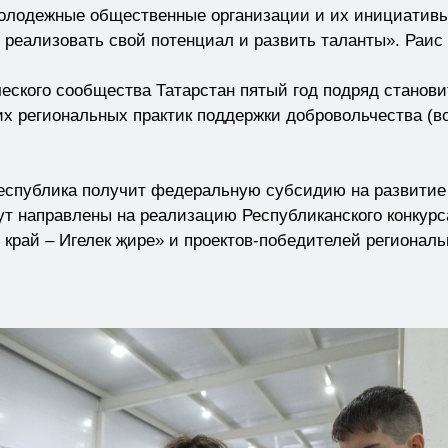
лодежные общественные организации и их инициативы.
 реализовать свой потенциал и развить таланты». Раис
еского сообщества Татарстан пятый год подряд станов
их региональных практик поддержки добровольчества (в
республика получит федеральную субсидию на развитие 
дут направлены на реализацию Республиканского конку
край – Игелек җире» и проектов-победителей региональ