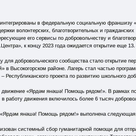
 интегрированы в федеральную социальную франшизу «
ержки волонтерских, благотворительных и гражданских
ересующие его сервисы по добровольчеству и благотвор
ентра», к концу 2023 года ожидается открытие еще 13.
у для добровольческого сообщества стало открытие пер
й» в Высокогорском районе. Лагерь стал частью програ
– Республиканского проекта по развитию школьного до
у движение «Ярдәм янәшә! Помощь рядом!». В рамках п
 в работу движения включилось более 6 тысяч доброво
 «Ярдәм янәшә! Помощь рядом!» выполнена следующая 
ганизован системный сбор гуманитарной помощи для от