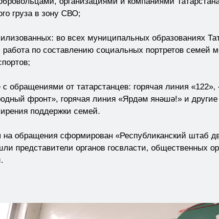
обровольцами, организациями и компаниями Татарстана
ого груза в зону СВО;
илизованных: во всех муниципальных образованиях Тат
 работа по составлению социальных портретов семей 
портов;
е с обращениями от татарстанцев: горячая линия «122»
одный фронт», горячая линия «Ярдәм янәшә!» и другие
ширения поддержки семей.
я на обращения сформирован «Республиканский штаб д
шли представители органов госвласти, общественных ор
.