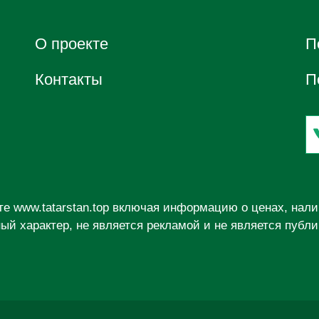
О проектe
П
Контакты
П
йте
www.tatarstan.top
включая информацию о ценах, налич
й характер, не является рекламой и не является публ