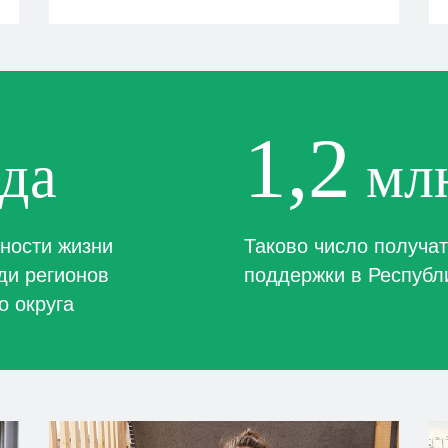
1,2
да
млн
ности жизни
Таково число получа
ди регионов
поддержки в Республ
о округа