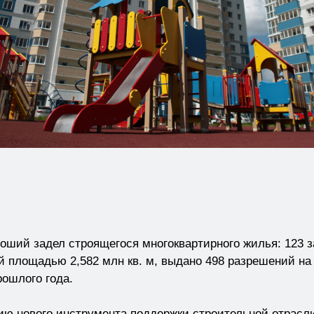
оший задел строящегося многоквартирного жилья: 123 
 площадью 2,582 млн кв. м, выдано 498 разрешений на с
рошлого года.
ию нового инструмента поддержки строительной отрасл